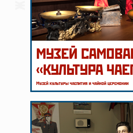
МУЗЕЙ САМОВА
«КУЛЬТУРА ЧАЕ
Музей культуры чаепития и чайной церемонии