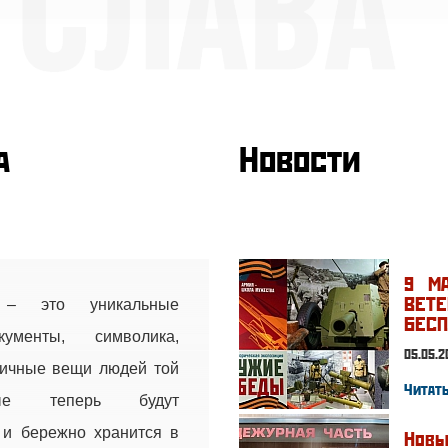
а
Новости
9 М
ВЕ
– это уникальные
БЕСП
кументы, символика,
05.05.2
личные вещи людей той
Читать
рые теперь будут
 и бережно хранится в
Нов