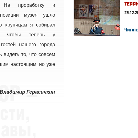
терр
 На проработку и
26.12.2
спозиции музея ушло
По крупицам я собирал
Читать
, чтобы теперь у
гостей нашего города
 видеть то, что совсем
шим настоящим, но уже
Владимир Герасичкин