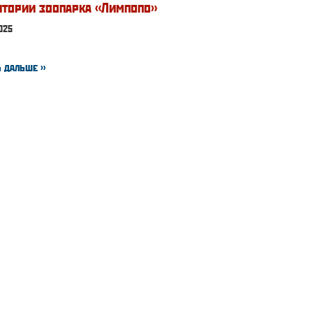
итории зоопарка «Лимпопо»
025
 дальше »