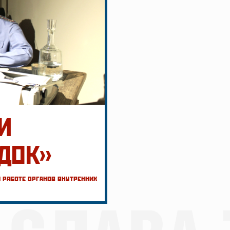
И
ДОК»
 работе органов внутренних