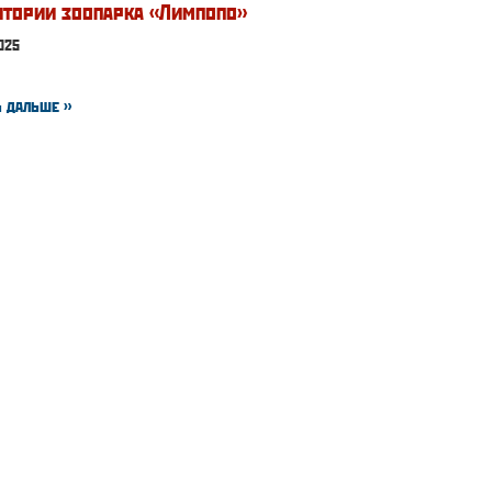
итории зоопарка «Лимпопо»
025
 дальше »