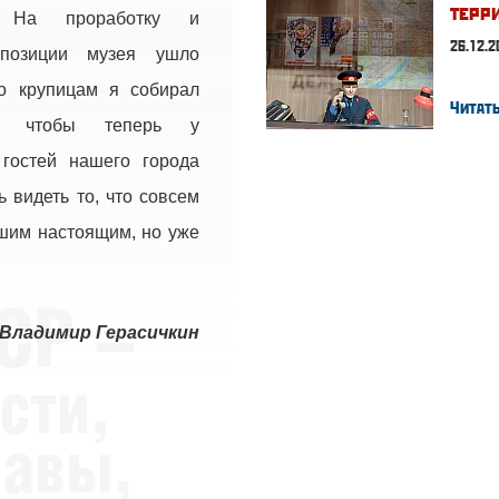
терр
 На проработку и
26.12.2
спозиции музея ушло
По крупицам я собирал
Читать
, чтобы теперь у
гостей нашего города
 видеть то, что совсем
шим настоящим, но уже
Владимир Герасичкин