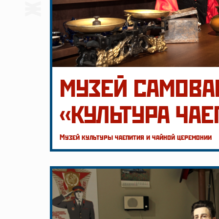
МУЗЕЙ САМОВА
«КУЛЬТУРА ЧАЕ
Музей культуры чаепития и чайной церемонии