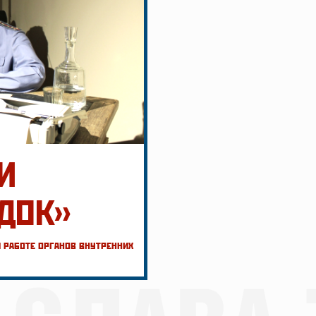
И
ДОК»
 работе органов внутренних