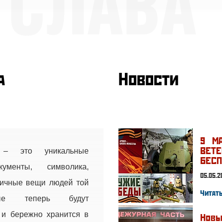
а
Новости
9 М
ВЕ
– это уникальные
БЕСП
кументы, символика,
05.05.2
личные вещи людей той
Читать
рые теперь будут
 и бережно хранится в
Нов